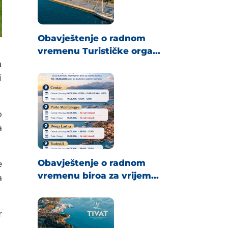
Obavještenje o radnom
vremenu Turističke orga...
u
i
o
a
Obavještenje o radnom
e
vremenu biroa za vrijem...
a
r