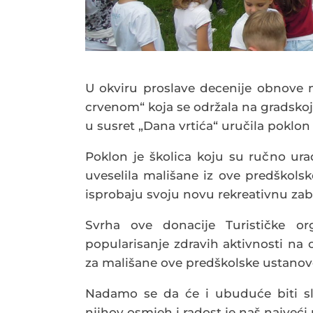
U okviru proslave decenije obnove 
crvenom“ koja se održala na gradskoj 
u susret „Dana vrtića“ uručila poklon 
Poklon je školica koju su ručno ura
uveselila mališane iz ove predškolsk
isprobaju svoju novu rekreativnu zaba
Svrha ove donacije Turističke or
popularisanje zdravih aktivnosti na
za mališane ove predškolske ustanov
Nadamo se da će i ubuduće biti sli
njihov osmjeh i radost je naš najveći