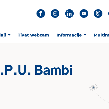
aji
Tivat webcam
Informacije
Multim
J.P.U. Bambi