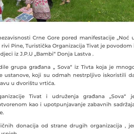
nezavisnosti Crne Gore pored manifestacije „Noć 
rivi Pine, Turistička Organizacija Tivat je povodom 
djeci iz J.P.U „Bambi“ Donja Lastva .
dile grupa građana „ Sova“ iz Tivta koja je mnog
e ustanove, koji su odmah nestrpljivo iskoristili d
vu u dvorištu vrtića.
ganizacije Tivat i udruženja građana „Sova“ j
 otvorenom kao i upotpunjavanje zabavnih sadržaj
e.
čnih donacija od strane drugih organizacija , je
 uspjeh.