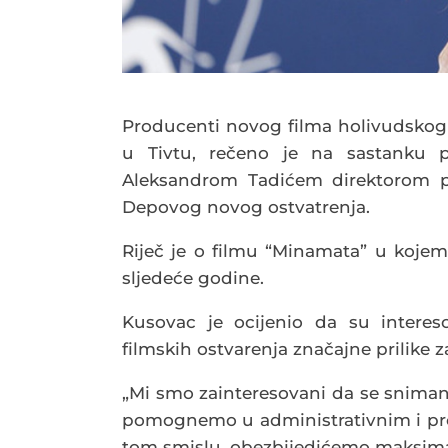
Producenti novog filma holivudskog
u Tivtu, rečeno je na sastanku p
Aleksandrom Tadićem direktorom pr
Depovog novog ostvatrenja.
Riječ je o filmu “Minamata” u kojem
sljedeće godine.
Kusovac je ocijenio da su interes
filmskih ostvarenja značajne prilike 
„Mi smo zainteresovani da se snimanje
pomognemo u administrativnim i proc
tom smislu, obezbijedićemo maksimal