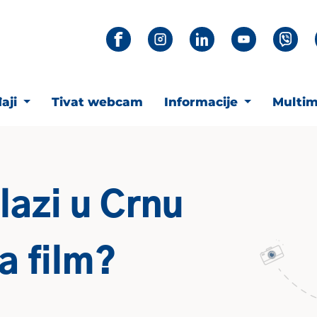
aji
Tivat webcam
Informacije
Multim
lazi u Crnu
a film?