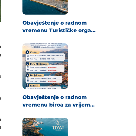
Obavještenje o radnom
vremenu Turističke orga...
u
a
a
e
Obavještenje o radnom
h
vremenu biroa za vrijem...
a
U