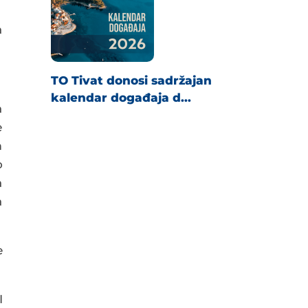
a
TO Tivat donosi sadržajan
kalendar događaja d...
a
e
m
o
a
a
e
I