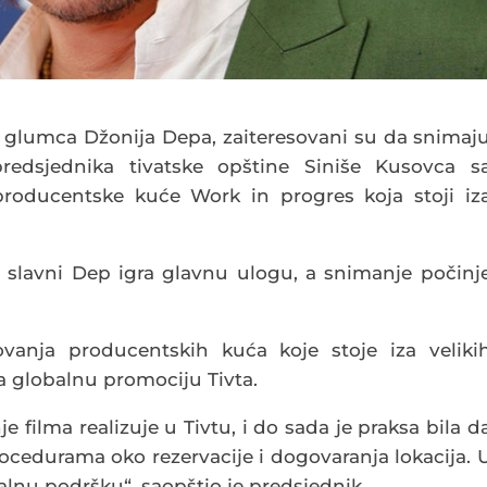
 glumca Džonija Depa, zaiteresovani su da snimaj
redsjednika tivatske opštine Siniše Kusovca s
oducentske kuće Work in progres koja stoji iz
 slavni Dep igra glavnu ulogu, a snimanje počinj
ovanja producentskih kuća koje stoje iza veliki
za globalnu promociju Tivta.
 filma realizuje u Tivtu, i do sada je praksa bila d
edurama oko rezervacije i dogovaranja lokacija. 
nu podršku“, saopštio je predsjednik.