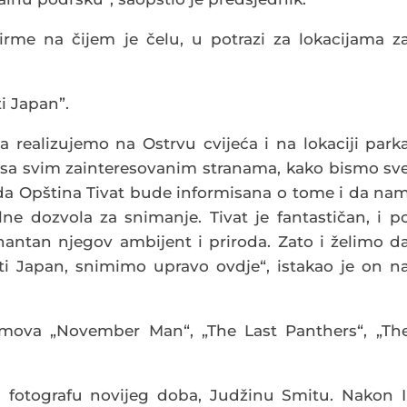
irme na čijem je čelu, u potrazi za lokacijama z
i Japan”.
 realizujemo na Ostrvu cvijeća i na lokaciji park
sa svim zainteresovanim stranama, kako bismo sv
 da Opština Tivat bude informisana o tome i da na
 dozvola za snimanje. Tivat je fantastičan, i p
scinantan njegov ambijent i priroda. Zato i želimo d
ti Japan, snimimo upravo ovdje“, istakao je on n
ilmova „November Man“, „The Last Panthers“, „Th
 fotografu novijeg doba, Judžinu Smitu. Nakon I