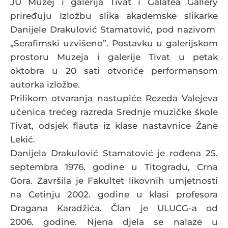
JU Muzej i galerija Tivat i Galatea Gallery
priređuju Izložbu slika akademske slikarke
Danijele Drakulović Stamatović, pod nazivom
„Serafimski uzvišeno”. Postavku u galerijskom
prostoru Muzeja i galerije Tivat u petak
oktobra u 20 sati otvoriće performansom
autorka izložbe.
Prilikom otvaranja nastupiće Rezeda Valejeva
učenica trećeg razreda Srednje muzičke škole
Tivat, odsjek flauta iz klase nastavnice Žane
Lekić.
Danijela Drakulović Stamatović je rođena 25.
septembra 1976. godine u Titogradu, Crna
Gora. Završila je Fakultet likovnih umjetnosti
na Cetinju 2002. godine u klasi profesora
Dragana Karadžića. Član je ULUCG-a od
2006. godine. Njena djela se nalaze u