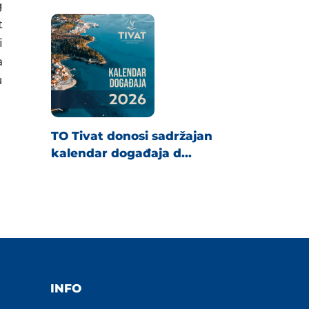
g
t
i
a
u
TO Tivat donosi sadržajan
kalendar događaja d...
INFO