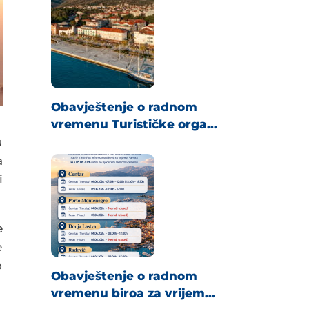
Obavještenje o radnom
vremenu Turističke orga...
u
a
i
e
e
o
Obavještenje o radnom
vremenu biroa za vrijem...