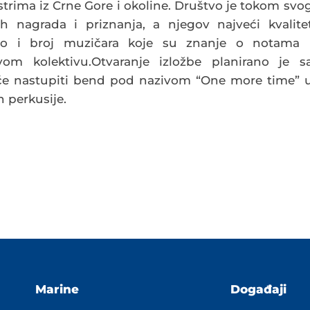
rima iz Crne Gore i okoline. Društvo je tokom svo
h nagrada i priznanja, a njegov najveći kvalite
kao i broj muzičara koje su znanje o notama 
om kolektivu.Otvaranje izložbe planirano je s
će nastupiti bend pod nazivom “One more time” 
n perkusije.
Marine
Događaji