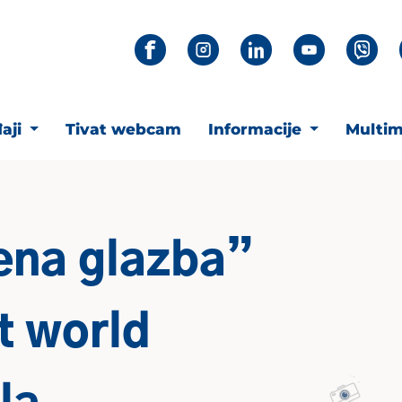
aji
Tivat webcam
Informacije
Multim
ena glazba”
t world