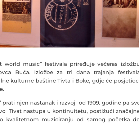
t world music” festivala priređuje večeras izložb
kovca Buća.
Izložbe za tri dana trajanja festival
lne kulturne baštine Tivta i Boke, gdje će posjetioc
e.
prati njen nastanak i razvoj od 1909. godine pa sv
o Tivat nastupa u kontinuitetu, postižući značajn
i po kvalitetnom muziciranju od samog početka d