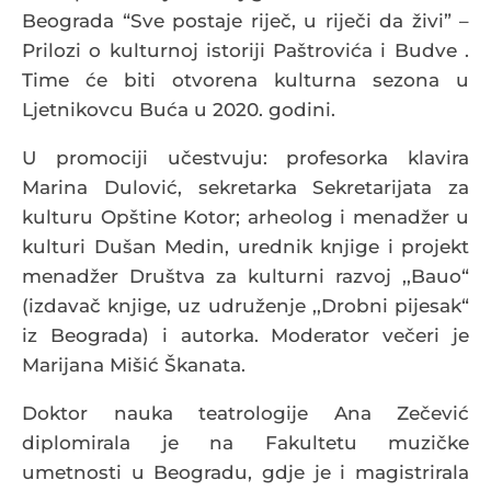
Beograda “Sve postaje riječ, u riječi da živi” –
Prilozi o kulturnoj istoriji Paštrovića i Budve .
Time će biti otvorena kulturna sezona u
Ljetnikovcu Buća u 2020. godini.
U promociji učestvuju: profesorka klavira
Marina Dulović, sekretarka Sekretarijata za
kulturu Opštine Kotor; arheolog i menadžer u
kulturi Dušan Medin, urednik knjige i projekt
menadžer Društva za kulturni razvoj ,,Bauo“
(izdavač knjige, uz udruženje ,,Drobni pijesak“
iz Beograda) i autorka. Moderator večeri je
Marijana Mišić Škanata.
Doktor nauka teatrologije Ana Zečević
diplomirala je na Fakultetu muzičke
umetnosti u Beogradu, gdje je i magistrirala