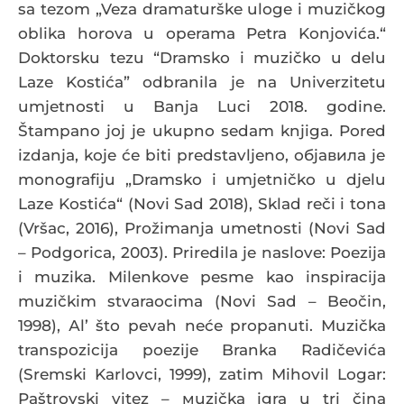
sa tezom „Veza dramaturške uloge i muzičkog
oblika horova u operama Petra Konjovića.“
Doktorsku tezu “Dramsko i muzičko u delu
Laze Kostića” odbranila je na Univerzitetu
umjetnosti u Banja Luci 2018. godine.
Štampano joj je ukupno sedam knjiga. Pored
izdanja, koje će biti predstavljeno, објавила је
monografiju „Dramsko i umjetničko u djelu
Laze Kostića“ (Novi Sad 2018), Sklad reči i tona
(Vršac, 2016), Prožimanja umetnosti (Novi Sad
– Podgorica, 2003). Priredila je naslove: Poezija
i muzika. Milenkove pesme kao inspiracija
muzičkim stvaraocima (Novi Sad – Beočin,
1998), Аl’ što pevah neće propanuti. Мuzička
transpozicija poezije Branka Radičevića
(Sremski Karlovci, 1999), zatim Мihovil Logar:
Paštrovski vitez – мuzička igra u tri čina