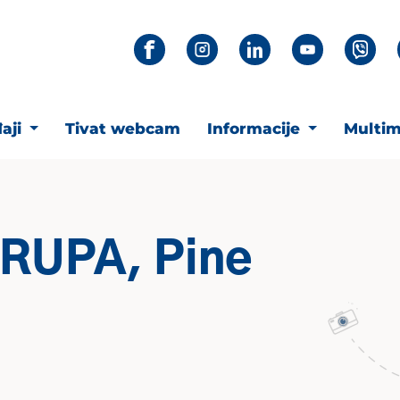
aji
Tivat webcam
Informacije
Multim
GRUPA, Pine