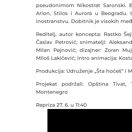
pseudonimom Nikostrat Saronski. B
Arion, Stilos i Aurora u Beogradu. 
inostranstvu. Dobitnik je visokih me
Reditelj, autor koncepta: Rastko Šeji
Časlav Petrović; snimatelji: Aleksan
Milan Pejnović; dizajner: Zoran Muj
Miloš Lakičević; intro animacija: Kost
Produkcija: Udruženje „Šta hoćeš“ i M
Projekat podržali: Opština Tivat, 
Montenegro
Repriza 27. 6. u 11:40