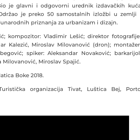
io je glavni i odgovorni urednik izdavačkih kuć
Održao je preko 50 samostalnih izložbi u zemlji 
đunarodnih priznanja za urbanizam i dizajn.
ć; kompozitor: Vladimir Lešić; direktor fotografije
dar Kalezić, Miroslav Milovanović (dron); montažer
begović; spiker: Aleksandar Novaković; barkarijol
a Milovanović, Miroslav Spajić.
atica Boke 2018.
Turistička organizacija Tivat, Luštica Bej, Port