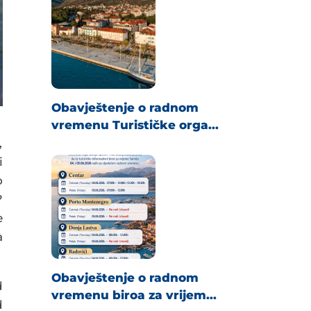
Obavještenje o radnom
vremenu Turističke orga...
,
i
o
?
e
a
Obavještenje o radnom
d
vremenu biroa za vrijem...
d