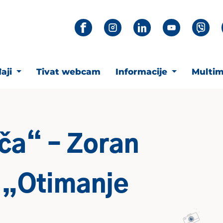
aji
Tivat webcam
Informacije
Multim
iča“ – Zoran
 „Otimanje