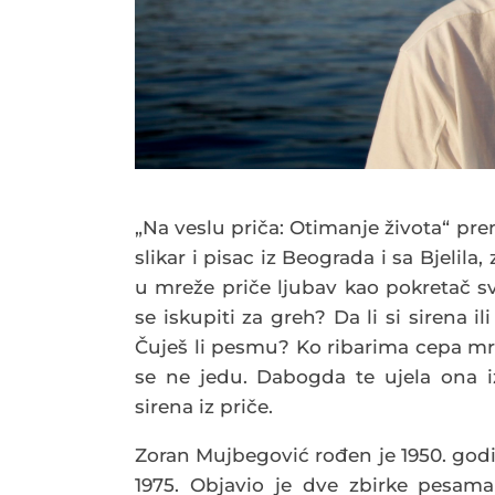
„Na veslu priča: Otimanje života“ pre
slikar i pisac iz Beograda i sa Bjelil
u mreže priče ljubav kao pokretač s
se iskupiti za greh? Da li si sirena 
Čuješ li pesmu? Ko ribarima cepa mr
se ne jedu. Dabogda te ujela ona 
sirena iz priče.
Zoran Mujbegović rođen je 1950. godi
1975. Objavio je dve zbirke pesama