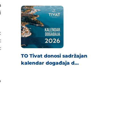
a
i
:
:
:
TO Tivat donosi sadržajan
kalendar događaja d...
o