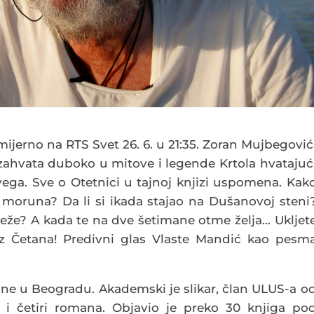
mijerno na RTS Svet 26. 6. u 21:35. Zoran Mujbegović
a, zahvata duboko u mitove i legende Krtola hvatajuć
vega.
Sve o Otetnici u tajnoj knjizi uspomena. Kak
ili moruna? Da li si ikada stajao na Dušanovoj steni
eže? A kada te na dve šetimane otme želja… Ukljet
iz Četana! Predivni glas Vlaste Mandić kao pesm
ne u Beogradu. Akademski je slikar, član ULUS-a o
 i četiri romana. Objavio je preko 30 knjiga po