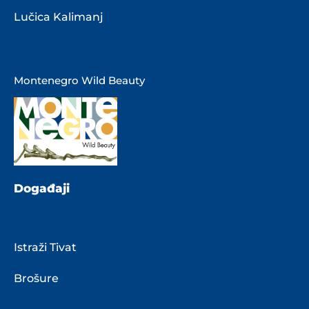
Lučica Kalimanj
Montenegro Wild Beauty
Događaji
Istraži Tivat
Brošure