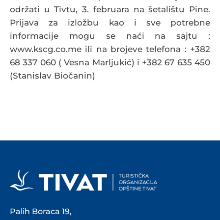
održati u Tivtu, 3. februara na šetalištu Pine.
Prijava za izložbu kao i sve potrebne
informacije mogu se naći na sajtu :
www.kscg.co.me ili na brojeve telefona : +382
68 337 060 ( Vesna Marljukić) i +382 67 635 450
(Stanislav Biočanin)
Palih Boraca 19,