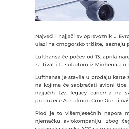
Najveći i najjači avioprevoznik u Ev
ulazi na crnogorsko tržište, saznaju p
Lufthansa će počev od 13. aprila nar
za Tivat i to subotom iz Minhena a ne
Lufthansa je stavila u prodaju karte 
na kojima će saobraćati avioni tipa
najjaćih tzv. legacy carierr-a na
preduzeće Aerodromi Crne Gore i našu
Plod je to višemjesečnih napora
njemačku aviokompaniju, zbog če
sastanaka čelnika ACG sa rukovodioc