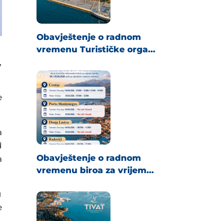
Obavještenje o radnom
vremenu Turističke orga...
,
e
a
d
Obavještenje o radnom
a
vremenu biroa za vrijem...
u
e