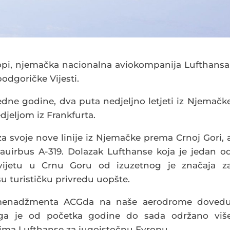
ropi, njemačka nacionalna aviokompanija Lufthansa
odgoričke Vijesti.
edne godine, dva puta nedjeljno letjeti iz Njemačk
djeljom iz Frankfurta.
za svoje nove linije iz Njemačke prema Crnoj Gori, 
 auirbus A-319. Dolazak Lufthanse koja je jedan o
 svijetu u Crnu Goru od izuzetnog je značaja z
 turističku privredu uopšte.
 menadžmenta ACGda na naše aerodrome doved
ga je od početka godine do sada održano viš
ima Lufthanse za jugoistočnu Evropu.