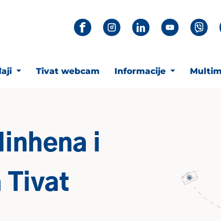
aji
Tivat webcam
Informacije
Multim
Minhena i
 Tivat