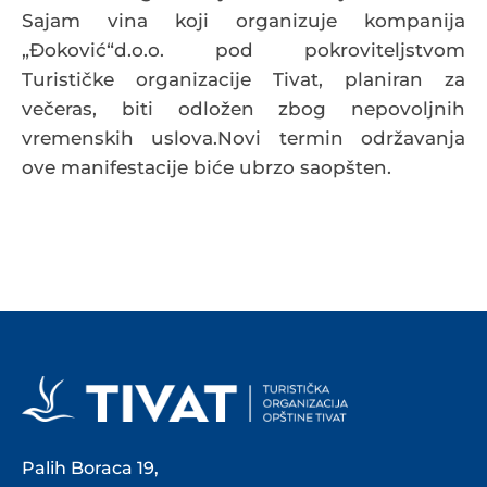
Sajam vina koji organizuje kompanija
„Đoković“d.o.o. pod pokroviteljstvom
Turističke organizacije Tivat, planiran za
večeras, biti odložen zbog nepovoljnih
vremenskih uslova.Novi termin održavanja
ove manifestacije biće ubrzo saopšten.
Palih Boraca 19,