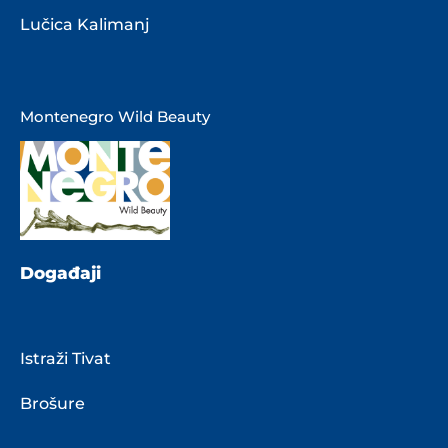
Lučica Kalimanj
Montenegro Wild Beauty
Događaji
Istraži Tivat
Brošure