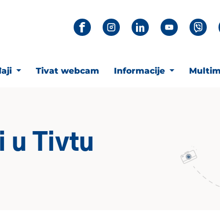
aji
Tivat webcam
Informacije
Multim
i u Tivtu