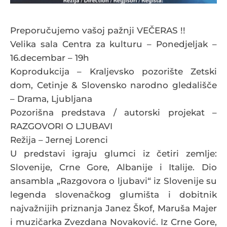
Preporučujemo vašoj pažnji VEČERAS !!
Velika sala Centra za kulturu – Ponedjeljak –
16.decembar – 19h
Koprodukcija – Kraljevsko pozorište Zetski
dom, Cetinje & Slovensko narodno gledališče
– Drama, Ljubljana
Pozorišna predstava / autorski projekat –
RAZGOVORI O LJUBAVI
Režija – Jernej Lorenci
U predstavi igraju glumci iz četiri zemlje:
Slovenije, Crne Gore, Albanije i Italije. Dio
ansambla „Razgovora o ljubavi“ iz Slovenije su
legenda slovenačkog glumišta i dobitnik
najvažnijih priznanja Janez Škof, Maruša Majer
i muzičarka Zvezdana Novaković. Iz Crne Gore,