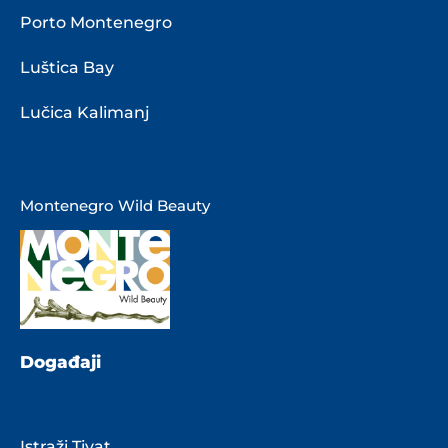
Porto Montenegro
Luštica Bay
Lučica Kalimanj
Montenegro Wild Beauty
Događaji
Istraži Tivat