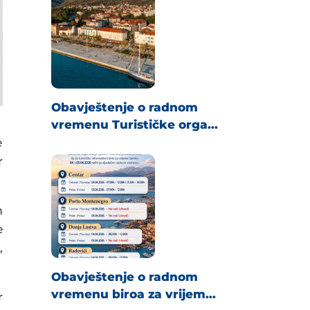
Obavještenje o radnom
vremenu Turističke orga...
e
r
m
e
,
Obavještenje o radnom
vremenu biroa za vrijem...
r