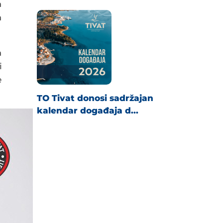
a
a
a
i
e
TO Tivat donosi sadržajan
kalendar događaja d...