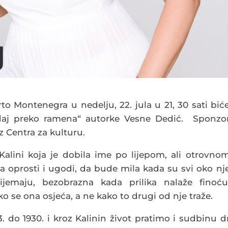
rto Montenegra u nedelju, 22. jula u 21, 30 sati bić
daj preko ramena“ autorke Vesne Dedić. Sponzo
 iz Centra za kulturu.
alini koja je dobila ime po lijepom, ali otrovno
 da oprosti i ugodi, da bude mila kada su svi oko nj
ijemaju, bezobrazna kada prilika nalaže finoću
ako se ona osjeća, a ne kako to drugi od nje traže.
 do 1930. i kroz Kalinin život pratimo i sudbinu d