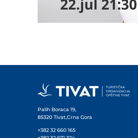
Palih Boraca 19,
85320 Tivat,Crna Gora
+382 32 660 165
+382 32 671 324