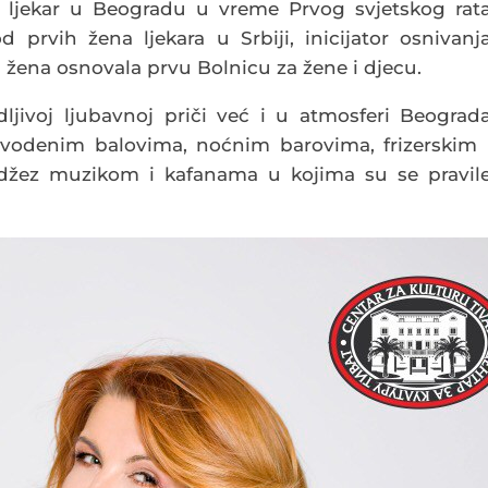
ni ljekar u Beogradu u vreme Prvog svjetskog rat
 prvih žena ljekara u Srbiji, inicijator osnivanj
žena osnovala prvu Bolnicu za žene i djecu.
ljivoj ljubavnoj priči već i u atmosferi Beograd
a vodenim balovima, noćnim barovima, frizerskim 
džez muzikom i kafanama u kojima su se pravil