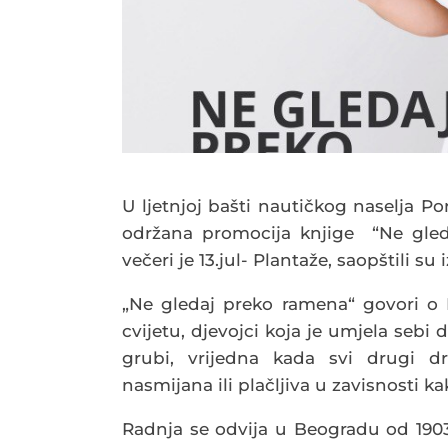
U ljetnjoj bašti nautičkog naselja Po
održana promocija knjige “Ne gle
večeri je 13.jul- Plantaže, saopštili su
„Ne gledaj preko ramena“ govori o K
cvijetu, djevojci koja je umjela sebi
grubi, vrijedna kada svi drugi dr
nasmijana ili plačljiva u zavisnosti k
Radnja se odvija u Beogradu od 1903.