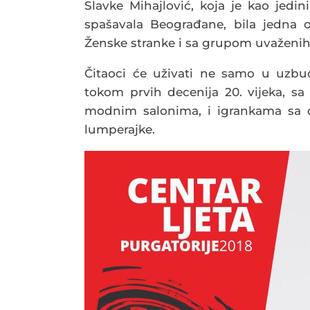
Slavke Mihajlović, koja je kao jedi
spašavala Beograđane, bila jedna od
Ženske stranke i sa grupom uvaženih 
Čitaoci će uživati ne samo u uzbud
tokom prvih decenija 20. vijeka, s
modnim salonima, i igrankama sa 
lumperajke.