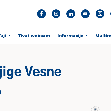
aji
Tivat webcam
Informacije
Multim
jige Vesne
o