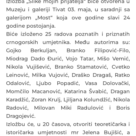
Izložba „Slike mojih prijatelja“ biće otvorena u
Muzeju i galeriji Tivat 03. maja, u saradnji sa
galerijom „Most“ koja ove godine slavi 24
godine postojanja.
Biće izloženo 25 radova poznatih i priznatih
crnogorskih umjetnika. Među autorima su:
Gojko Berkuljan, Branko Filipović-Filo,
Miodrag Dado Đurić, Vojo Tatar, Mišo Vemić,
Nikola Vujišević, Branko Stamatović, Cvetko
Leinović, Milka Vujović, Draško Dragaš, Ratko
Odalović, Ljubo Popadić, Vasa Dolovački,
Momčilo Macanović, Katarina Švabić, Dragan
Karadžić, Zoran Krulj, Ljiljana Kolundžić, Nikola
Radović, Milovan Miki Radulović i Boris
Dragojević.
Izložbu će, u 20 časova, otvoriti teoretičarka i
istoričarka umjetnosti mr Jelena Bujišić, a