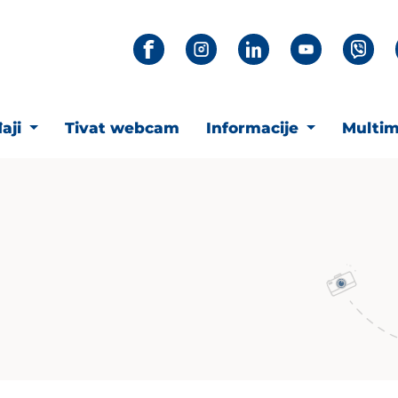
aji
Tivat webcam
Informacije
Multim