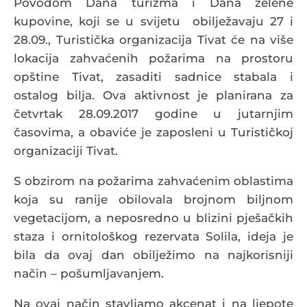
Povodom Dana turizma i Dana zelene
kupovine, koji se u svijetu obilježavaju 27 i
28.09., Turistička organizacija Tivat će na više
lokacija zahvaćenih požarima na prostoru
opštine Tivat, zasaditi sadnice stabala i
ostalog bilja. Ova aktivnost je planirana za
četvrtak 28.09.2017 godine u jutarnjim
časovima, a obaviće je zaposleni u Turističkoj
organizaciji Tivat.
S obzirom na požarima zahvaćenim oblastima
koja su ranije obilovala brojnom biljnom
vegetacijom, a neposredno u blizini pješačkih
staza i ornitološkog rezervata Solila, ideja je
bila da ovaj dan obilježimo na najkorisniji
način – pošumljavanjem.
Na ovaj način stavljamo akcenat i na ljepote