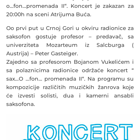
o…fon…promenada II“. Koncert je zakazan za
20:00h na sceni Atrijuma Buća.
Oo prvi put u Crnoj Gori u okviru radionice za
saksofon gostuje profesor – predavač, sa
univerziteta Mozarteum iz Salcburga (
Austrija) – Peter Gasteiger.
Zajedno sa profesorom Bojanom Vukelićem i
sa polaznicima radionice održaće koncert “
sax…O …fon… promenada II“. Na programu su
kompozicije različitih muzičkih žanrova koje
će izvesti solisti, dua i kamerni ansabli
saksofona.