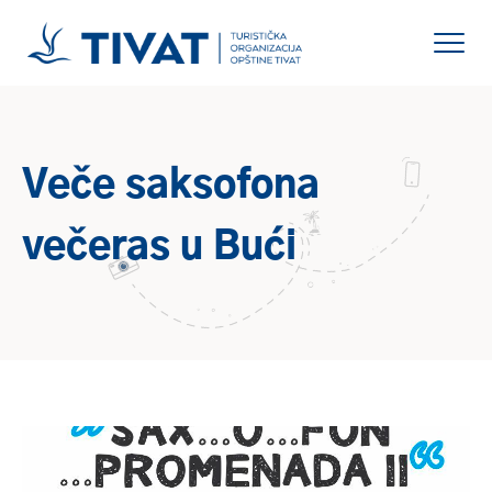
Veče saksofona
večeras u Bući