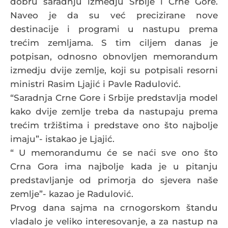
dobru saradnju izmedju Srbije i Crne Gore.
Naveo je da su već precizirane nove
destinacije i programi u nastupu prema
trećim zemljama. S tim ciljem danas je
potpisan, odnosno obnovljen memorandum
izmedju dvije zemlje, koji su potpisali resorni
ministri Rasim Ljajić i Pavle Radulović.
“Saradnja Crne Gore i Srbije predstavlja model
kako dvije zemlje treba da nastupaju prema
trećim tržištima i predstave ono što najbolje
imaju”- istakao je Ljajić.
“ U memorandumu će se naći sve ono što
Crna Gora ima najbolje kada je u pitanju
predstavljanje od primorja do sjevera naše
zemlje”- kazao je Radulović.
Prvog dana sajma na crnogorskom štandu
vladalo je veliko interesovanje, a za nastup na