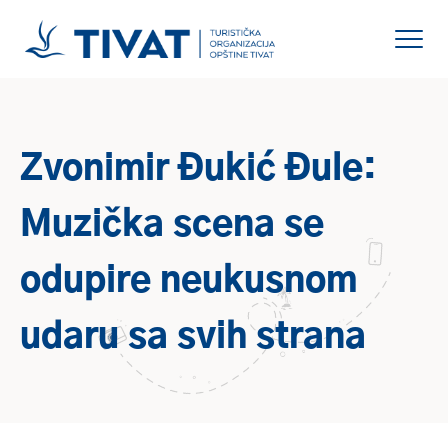
Zvonimir Đukić Đule:
Muzička scena se
odupire neukusnom
udaru sa svih strana