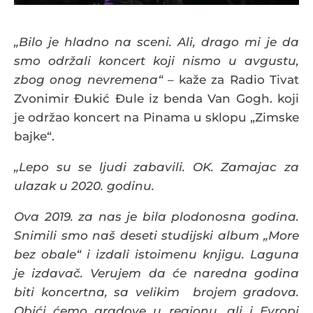
„Bilo je hladno na sceni. Ali, drago mi je da
smo održali koncert koji nismo u avgustu,
zbog onog nevremena“
– kaže za Radio Tivat
Zvonimir Đukić Đule iz benda Van Gogh. koji
je održao koncert na Pinama u sklopu „Zimske
bajke“.
„Lepo su se ljudi zabavili. OK. Zamajac za
ulazak u 2020. godinu.
Ova 2019. za nas je bila plodonosna godina.
Snimili smo naš deseti studijski album „More
bez obale“ i izdali istoimenu knjigu. Laguna
je izdavač. Verujem da će naredna godina
biti koncertna, sa velikim brojem gradova.
Obići ćemo gradove u regionu, ali i Evropi