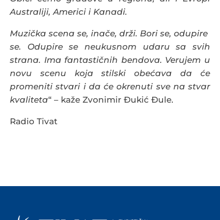
Australiji, Americi i Kanadi.
Muzička scena se, inače, drži. Bori se, odupire
se. Odupire se neukusnom udaru sa svih
strana. Ima fantastičnih bendova. Verujem u
novu scenu koja stilski obećava da će
promeniti stvari i da će okrenuti sve na stvar
kvaliteta
“ – kaže Zvonimir Đukić Đule.
Radio Tivat