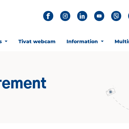
ts
Tivat webcam
Information
Mult
rement